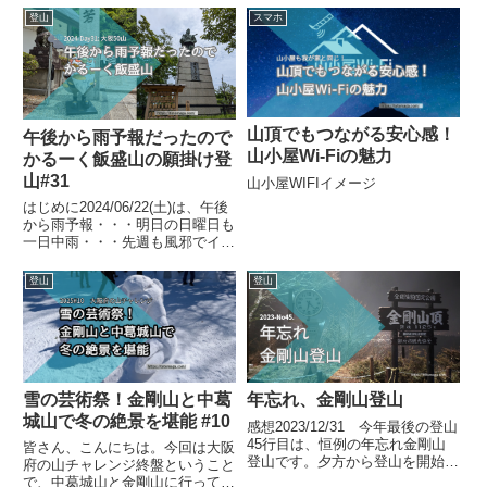
登山
スマホ
山頂でもつながる安心感！
午後から雨予報だったので
山小屋Wi-Fiの魅力
かるーく飯盛山の願掛け登
山#31
山小屋WIFIイメージ
はじめに2024/06/22(土)は、午後
から雨予報・・・明日の日曜日も
一日中雨・・・先週も風邪でイマ
イチ調子が悪く、出かけていない
ので、今日こそは山に出かけてお
登山
登山
きたい。大阪50山も残すところ2
座で、今月中にはコンプリートし
たいところ・・・...
雪の芸術祭！金剛山と中葛
年忘れ、金剛山登山
城山で冬の絶景を堪能 #10
感想2023/12/31 今年最後の登山
45行目は、恒例の年忘れ金剛山
皆さん、こんにちは。今回は大阪
登山です。夕方から登山を開始
府の山チャレンジ終盤ということ
し、幻想的な雰囲気の葛城神社を
で、中葛城山と金剛山に行ってき