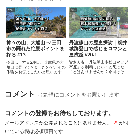
楽しもうという、ややナイトハイ
た様子をお伝えします。中葛城山
クです。ややナイトハイクという
への挑戦まずはじめに今回のメイ
登山
登山
事で、安心安全の千早本道をピス
ンとなる、「中葛城山」までのル
トンです、汗をあまりか...
ートですが、多くの登山者が登る
ので雪がガチガチに固まってア
イ...
丹波篠山の歴史探訪｜籾井
神々の山、大船山へ!三田
城跡登山で感じるロマンと
市の隠れた絶景ポイントを
達成感 #20-1
探る #13
皆さんも「丹波篠山市登山マップ
今回は、本日2座目、兵庫県の大
29座」を制覇したい！と思った
船山に登ってきましたので、その
ことはありませんか？今回はその
体験をお伝えしたいと思います。
第一歩として、歴史ロマンあふれ
4座登る予定の2座目ですが、既
る「籾井城跡」に登ってきまし
に膝がヤバそうな気配がしてきて
た。結果からお伝えすると――籾
います。大船山の概要大船山は、
井城跡は、登山道がしっかり整備
兵庫県三田市にある標高653mの
コメント
お気軽にコメントをお願いします。
されていて初心者にも安心。山頂
山です。神々が降臨する山とし...
ま...
コメントの登録をお待ちしております。
メールアドレスが公開されることはありません。
※
が付
いている欄は必須項目です