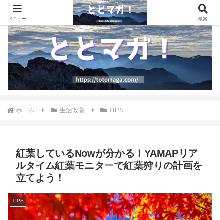
テクノロジーの波に乗り遅れない、最新情報の宝庫
メニュー
検索
ホーム
生活改善
TIPS
紅葉しているNowが分かる！YAMAPリア
ルタイム紅葉モニターで紅葉狩りの計画を
立てよう！
TIPS