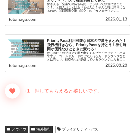
オリティ・パスで往復利用してみた
皆さんも「空港での待ち時間、どうやって快適に過ごそ
う？」と悩んだことはありませんか？そんな時に頼りにな
るのが、関西国際空港（関空）の「カフェラウンジ
NODOKA」です。制限エリアの外にあるので、プライオリ
ティパスと当日の搭乗券を持っていれば...
2026.01.13
totomaga.com
PriorityPass利用可能な日本の空港をまとめた！
飛行機好きなら、PriorityPassを持とう！待ち時
間が優雅なひとときに変わる！
はじめにこのブログで度々出てくるプライオリティ・パス
ですが、ゴールドカードなどで入れるカードラウンジなど
とは異なり、航空会社が提供しているラウンジに入ること
が出来るカードです。航空会社でもビジネスやファースト
2025.08.28
totomaga.com
クラスまたは、上級会員が入れるラ...
+1 押してもらえると嬉しいです。
ノウハウ
海外旅行
プライオリティ・パス