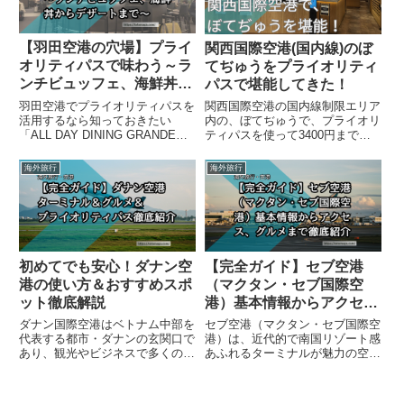
ス...
出...
【羽田空港の穴場】プライ
関西国際空港(国内線)のぼ
オリティパスで味わう～ラ
てぢゅうをプライオリティ
ンチビュッフェ、海鮮丼か
パスで堪能してきた！
らデザートまで～「ALL
羽田空港でプライオリティパスを
関西国際空港の国内線制限エリア
DAY DINING GRANDE
活用するなら知っておきたい
内の、ぼてぢゅうで、プライオリ
「ALL DAY DINING GRANDE
ティパスを使って3400円まで利
AILE」
AILE」。3,850円のランチビュッ
用してきました。2店舗ありどち
フェが無料で楽しめる隠れた特典
らにするか、活用方法を解説して
海外旅行
海外旅行
スポットです。今回は実際に利用
います。
した体験を踏まえ、国内線・国際
線問わず使...
初めてでも安心！ダナン空
【完全ガイド】セブ空港
港の使い方＆おすすめスポ
（マクタン・セブ国際空
ット徹底解説
港）基本情報からアクセ
ス、グルメまで徹底紹介
ダナン国際空港はベトナム中部を
セブ空港（マクタン・セブ国際空
代表する都市・ダナンの玄関口で
港）は、近代的で南国リゾート感
あり、観光やビジネスで多くの方
あふれるターミナルが魅力の空港
が利用する便利な空港です。この
です。国内線・国際線の両方が利
記事では、初めてダナンを訪れる
用でき、ラウンジや飲食店も充
方も安心して利用できるように、
実。市内へのアクセスも便利で、