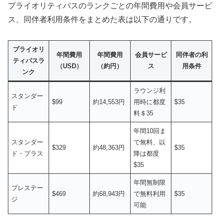
プライオリティパスのランクごとの年間費用や会員サービ
ス、同伴者利用条件をまとめた表は以下の通りです。
プライオリ
年間費用
年間費用
会員サービ
同伴者の利
ティパスラ
（USD）
（約円）
ス
用条件
ンク
ラウンジ利
スタンダー
$99
約14,553円
用時に都度
$35
ド
料＄35
年間10回ま
スタンダー
で無料、以
$329
約48,363円
$35
ド・プラス
降は都度
$35
年間無制限
プレステー
$469
約68,943円
で無料利用
$35
ジ
可能