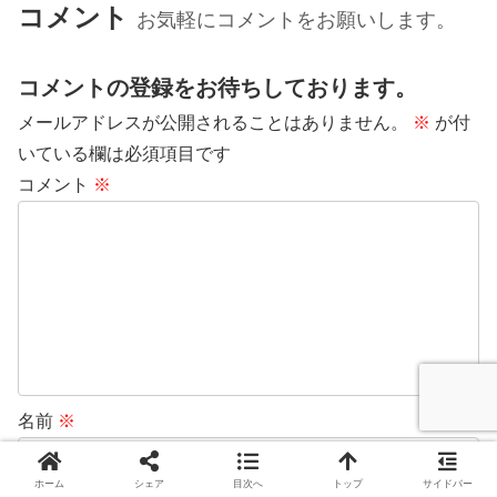
「空港の基本情報」から「お得＆
観光や留学・ビジネスの拠点に最
コメント
お気軽にコメントをお願いします。
快適なアクセス方法」、さらに
適です。この記事で、空港の基本
は...
情...
コメントの登録をお待ちしております。
メールアドレスが公開されることはありません。
※
が付
いている欄は必須項目です
コメント
※
名前
※
ホーム
シェア
目次へ
トップ
サイドバー