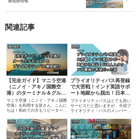
最低限情報
関連記事
海外旅行
TIPS
【完全ガイド】マニラ空港
プライオリティパス再登録
（ニノイ・アキノ国際空
で大苦戦！インド英語サポ
港）のターミナル＆グルメ
ート地獄から脱出！日本人
＆プライオリティパス徹底
スタッフが最後の希望だっ
マニラ空港（ニノイ・アキノ国際
プライオリティパスはとても良い
紹介
た話
空港）を利用する皆さん、こんに
サービスだと思いますが、今回プ
ちは！初めての方もリピーターの
ライオリティ・パスのメンバーカ
方も、空港での時間をもっと快適
ードが、携帯アプリになって初め
に過ごしたいと思いませんか？こ
ての期限切れを迎えました。そこ
TIPS
TIPS
の記事では、マニラ空港の各ター
で更新ではなく、新規登録となる
ミナルの特徴やおすすめのレスト
のですが、クレジットカード情報
ラン、そしてプライオリティパ
が登録されており、新規登録が