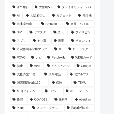
海外旅行
大阪山50
プライオリティ・パス
AI
大阪府の山
ガジェット
飛行機
兵庫県の山
Amazon
楽天モバイル
SIM
ヤマスタ
楽天
フィリピン
アプリ
セブ島
携帯
チェンマイ
丹波篠山市登山マップ
車
ロードスター
POVO
ナビ
Perplexity
WISEカード
健康
特価
キャンペーン
Google
大原の里10名
携帯電話
北アルプス
関西周辺の山130
保険
TEMU
登山アイテム
TIPS
ボードゲーム
格安
COVID19
脳科学
obsidian
Pixel
スマートグラス
和歌山県の山