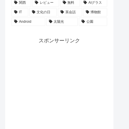
関西
レビュー
無料
AIグラス
IT
文化の日
英会話
博物館
Android
太陽光
公園
スポンサーリンク