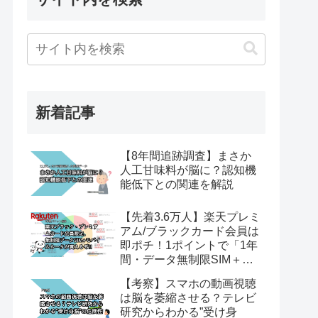
新着記事
【8年間追跡調査】まさか
人工甘味料が脳に？認知機
能低下との関連を解説
【先着3.6万人】楽天プレミ
アム/ブラックカード会員は
即ポチ！1ポイントで「1年
間・データ無制限SIM＋ル
ーター」が貰える神キャン
【考察】スマホの動画視聴
ペーンを解説
は脳を萎縮させる？テレビ
研究からわかる”受け身