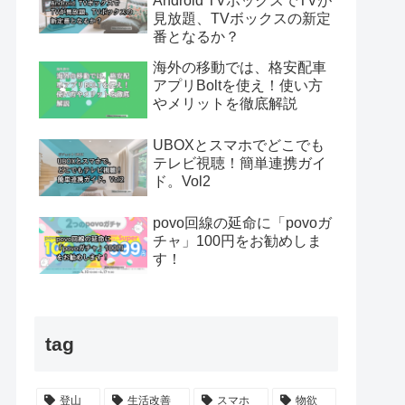
Android TVボックスでTVが
見放題、TVボックスの新定
番となるか？
海外の移動では、格安配車
アプリBoltを使え！使い方
やメリットを徹底解説
UBOXとスマホでどこでも
テレビ視聴！簡単連携ガイ
ド。Vol2
povo回線の延命に「povoガ
チャ」100円をお勧めしま
す！
tag
登山
生活改善
スマホ
物欲