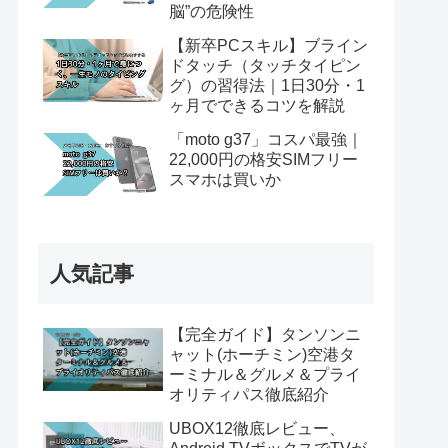
脳”の危険性
【新卒PCスキル】ブライン
ドタッチ（タッチタイピン
グ）の習得法｜1日30分・1
ヶ月でできるコツを解説
「moto g37」コスパ最強｜
22,000円の格安SIMフリー
スマホは買いか
人気記事
【完全ガイド】タンソンニ
ャット(ホーチミン)空港タ
ーミナル＆グルメ＆プライ
オリティパス徹底紹介
UBOX12徹底レビュー、