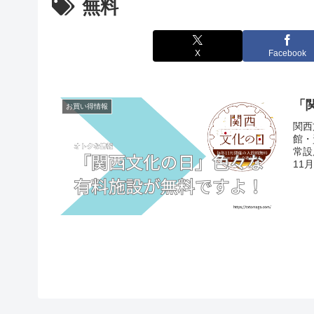
無料
X
Facebook
「
お買い得情報
関西
館・
常設
11