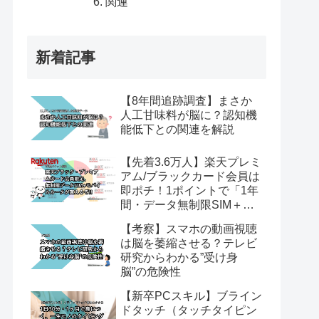
関連
新着記事
【8年間追跡調査】まさか
人工甘味料が脳に？認知機
能低下との関連を解説
【先着3.6万人】楽天プレミ
アム/ブラックカード会員は
即ポチ！1ポイントで「1年
間・データ無制限SIM＋ル
ーター」が貰える神キャン
【考察】スマホの動画視聴
ペーンを解説
は脳を萎縮させる？テレビ
研究からわかる”受け身
脳”の危険性
【新卒PCスキル】ブライン
ドタッチ（タッチタイピン