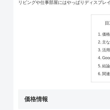
リビングや仕事部屋にはやっぱりディスプレ
目
価
主
活
Goo
結
関
価格情報