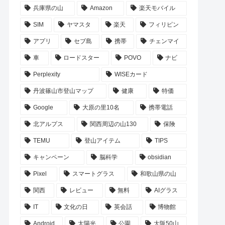
兵庫県の山
Amazon
楽天モバイル
SIM
ヤマスタ
楽天
フィリピン
アプリ
セブ島
携帯
チェンマイ
車
ロードスター
POVO
ナビ
Perplexity
WISEカード
丹波篠山市登山マップ
健康
特価
Google
大原の里10名
携帯電話
北アルプス
関西周辺の山130
保険
TEMU
登山アイテム
TIPS
キャンペーン
脳科学
obsidian
Pixel
スマートグラス
和歌山県の山
関西
レビュー
無料
AIグラス
IT
文化の日
英会話
博物館
Android
太陽光
公園
大阪50山