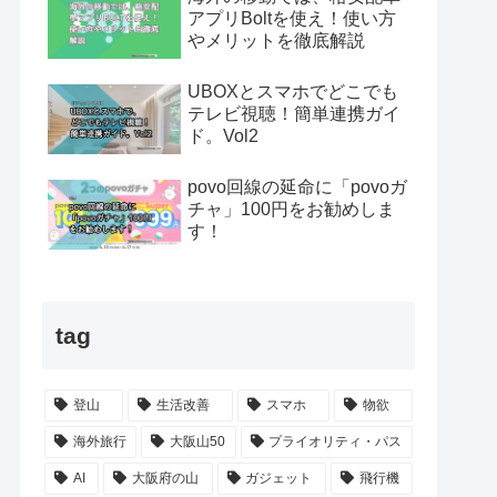
アプリBoltを使え！使い方
やメリットを徹底解説
UBOXとスマホでどこでも
テレビ視聴！簡単連携ガイ
ド。Vol2
povo回線の延命に「povoガ
チャ」100円をお勧めしま
す！
tag
登山
生活改善
スマホ
物欲
海外旅行
大阪山50
プライオリティ・パス
AI
大阪府の山
ガジェット
飛行機