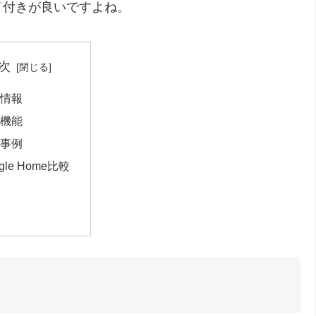
イ付きが良いですよね。
次
格情報
な機能
用事例
gle Home比較
論
連