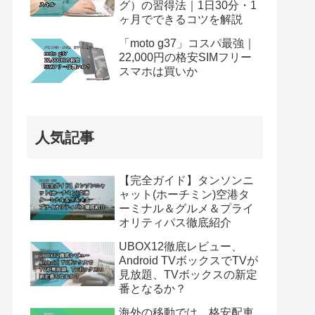
グ）の習得法｜1日30分・1
ヶ月でできるコツを解説
「moto g37」コスパ最強｜
22,000円の格安SIMフリー
スマホは買いか
人気記事
【完全ガイド】タンソンニ
ャット(ホーチミン)空港タ
ーミナル＆グルメ＆プライ
オリティパス徹底紹介
UBOX12徹底レビュー、
Android TVボックスでTVが
見放題、TVボックスの新定
番となるか？
海外の移動では、格安配車